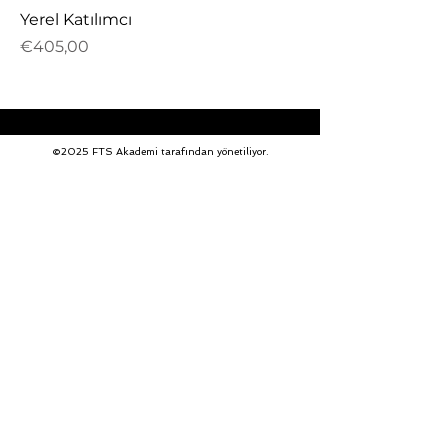
Yerel Katılımcı
Fiyat
€405,00
©2025 FTS Akademi tarafından yönetiliyor.